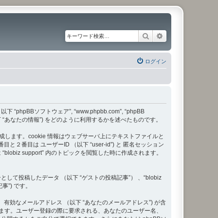
検索
詳細検索
ログイン
B （以下 “phpBBソフトウェア”, “www.phpbb.com”, “phpBB
以下 “あなたの情報”) をどのように利用するかを述べたものです。
つか作成します。cookie 情報はウェブサーバ上にテキストファイルと
は ユーザーID （以下 “user-id”) と 匿名セッション
 “blobiz support” 内のトピックを閲覧した時に作成されます。
したデータ （以下 “ゲストの投稿記事”） 、“blobiz
事”) です。
、有効なメールアドレス （以下 “あなたのメールアドレス”) が含
れています。ユーザー登録の際に要求される、あなたのユーザー名、