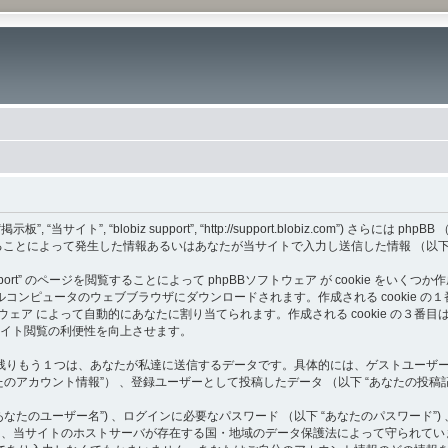
 “当サイト”, “blobiz support”, “http://support.blobiz.com”) さらには phpB
イトへアクセスすることによって発生した情報あるいはあなたが当サイトで入力し送信した情報 （
port” のページを閲覧することによって phpBBソフトウェア が cookie をいく
ータのウェブブラウザにダウンロードされます。作成される cookie の１番目と２番目
pBBソフトウェア によって自動的にあなたに割り当てられます。作成される cookie の３番目は
、サイト閲覧の利便性を向上させます。
もう１つは、あなたが私達に送信するデータです。具体的には、ゲストユーザーとして投稿
あなたのアカウント情報”） 、登録ユーザーとして投稿したデータ （以下 “あなたの投稿記
たのユーザー名”) 、ログインに必要なパスワード （以下 “あなたのパスワード”) 
らあなたの情報は、当サイトのホストサーバが存在する国・地域のデータ保護法によって守ら