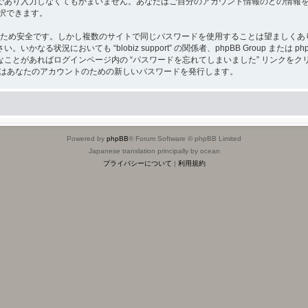
あり入力しなくてもかまいません。あなたはご自分のアカウント情報のどの情報を公
択できます。
安全です。しかし複数のサイトで同じパスワードを使用することは望ましくありません。あな
状況においても “blobiz support” の関係者、phpBB Group または 
ことがあればログインページ内の “パスワードを忘れてしまいました” リンクを
ア はあなたのアカウントのための新しいパスワードを発行します。
Powered by
phpBB
® Forum Software © phpBB Limited
Japanese translation principally by ocean
プライバシーについて
|
利用規約