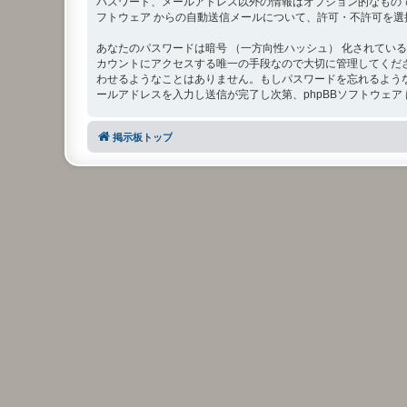
パスワード、メールアドレス以外の情報はオプション的なもので
フトウェア からの自動送信メールについて、許可・不許可を選
あなたのパスワードは暗号 （一方向性ハッシュ） 化されているため
カウントにアクセスする唯一の手段なので大切に管理してください。いかなる
わせるようなことはありません。もしパスワードを忘れるような
ールアドレスを入力し送信が完了し次第、phpBBソフトウェ
掲示板トップ