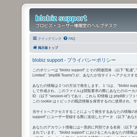
クイックリンク
FAQ
掲示板トップ
blobiz support - プライバシーポリシー
このポリシーは “blobiz support” とその関連団体 （以下 “私達”, “掲示板”,
Limited”, “phpBB Teams”) が、あなたが当サ
あなたの情報は２つの方法で発生します。１つは、 “blobiz sup
して作成され、このファイルは閲覧要求の際にあなたのローカルコンピュ
ID （以下 “session-id”) であり、これら ID情報 は ph
この cookie はトピックの既読情報を保管するのに使用され
当サイトへアクセスすることによって発生するあなたの情報の残り
support” にユーザー登録する際に送信したデータ （以下 “
あなたのアカウント情報には一意的に判別できる名前 （以下 “あな
まれています。 “blobiz support” におけるこれ