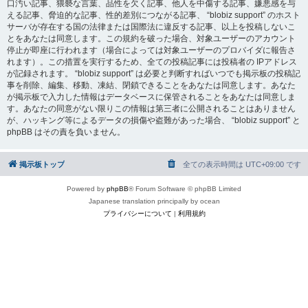
口汚い記事、猥褻な言葉、品性を欠く記事、他人を中傷する記事、嫌悪感を与
える記事、脅迫的な記事、性的差別につながる記事、 “blobiz support” のホスト
サーバが存在する国の法律または国際法に違反する記事、以上を投稿しないこ
とをあなたは同意します。この規約を破った場合、対象ユーザーのアカウント
停止が即座に行われます（場合によっては対象ユーザーのプロバイダに報告さ
れます）。この措置を実行するため、全ての投稿記事には投稿者の IPアドレス
が記録されます。 “blobiz support” は必要と判断すればいつでも掲示板の投稿記
事を削除、編集、移動、凍結、閉鎖できることをあなたは同意します。あなた
が掲示板で入力した情報はデータベースに保管されることをあなたは同意しま
す。あなたの同意がない限りこの情報は第三者に公開されることはありません
が、ハッキング等によるデータの損傷や盗難があった場合、 “blobiz support” と
phpBB はその責を負いません。
掲示板トップ
全ての表示時間は
UTC+09:00
です
Powered by
phpBB
® Forum Software © phpBB Limited
Japanese translation principally by ocean
プライバシーについて
|
利用規約