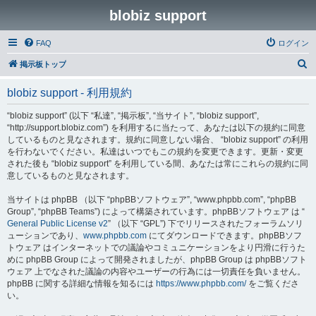
blobiz support
FAQ
ログイン
検
掲示板トップ
索
blobiz support - 利用規約
“blobiz support” (以下 “私達”, “掲示板”, “当サイト”, “blobiz support”,
“http://support.blobiz.com”) を利用するに当たって、あなたは以下の規約に同意
しているものと見なされます。規約に同意しない場合、 “blobiz support” の利用
を行わないでください。私達はいつでもこの規約を変更できます。更新・変更
された後も “blobiz support” を利用している間、あなたは常にこれらの規約に同
意しているものと見なされます。
当サイトは phpBB （以下 “phpBBソフトウェア”, “www.phpbb.com”, “phpBB
Group”, “phpBB Teams”) によって構築されています。phpBBソフトウェア は “
General Public License v2
” （以下 “GPL”) 下でリリースされたフォーラムソリ
ューションであり、
www.phpbb.com
にてダウンロードできます。phpBBソフ
トウェア はインターネットでの議論やコミュニケーションをより円滑に行うた
めに phpBB Group によって開発されましたが、phpBB Group は phpBBソフト
ウェア 上でなされた議論の内容やユーザーの行為には一切責任を負いません。
phpBB に関する詳細な情報を知るには
https://www.phpbb.com/
をご覧くださ
い。