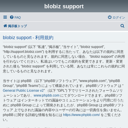
blobiz support
FAQ
ログイン
検
掲示板トップ
索
blobiz support - 利用規約
“blobiz support” (以下 “私達”, “掲示板”, “当サイト”, “blobiz support”,
“http://support.blobiz.com”) を利用するに当たって、あなたは以下の規約に同意
しているものと見なされます。規約に同意しない場合、 “blobiz support” の利用
を行わないでください。私達はいつでもこの規約を変更できます。更新・変更
された後も “blobiz support” を利用している間、あなたは常にこれらの規約に同
意しているものと見なされます。
当サイトは phpBB （以下 “phpBBソフトウェア”, “www.phpbb.com”, “phpBB
Group”, “phpBB Teams”) によって構築されています。phpBBソフトウェア は “
General Public License v2
” （以下 “GPL”) 下でリリースされたフォーラムソリ
ューションであり、
www.phpbb.com
にてダウンロードできます。phpBBソフ
トウェア はインターネットでの議論やコミュニケーションをより円滑に行うた
めに phpBB Group によって開発されましたが、phpBB Group は phpBBソフト
ウェア 上でなされた議論の内容やユーザーの行為には一切責任を負いません。
phpBB に関する詳細な情報を知るには
https://www.phpbb.com/
をご覧くださ
い。