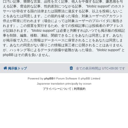
口汚い記事、猥褻な言葉、品性を欠く記事、他人を中傷する記事、嫌悪感を与
える記事、脅迫的な記事、性的差別につながる記事、 “blobiz support” のホスト
サーバが存在する国の法律または国際法に違反する記事、以上を投稿しないこ
とをあなたは同意します。この規約を破った場合、対象ユーザーのアカウント
停止が即座に行われます（場合によっては対象ユーザーのプロバイダに報告さ
れます）。この措置を実行するため、全ての投稿記事には投稿者の IPアドレス
が記録されます。 “blobiz support” は必要と判断すればいつでも掲示板の投稿記
事を削除、編集、移動、凍結、閉鎖できることをあなたは同意します。あなた
が掲示板で入力した情報はデータベースに保管されることをあなたは同意しま
す。あなたの同意がない限りこの情報は第三者に公開されることはありません
が、ハッキング等によるデータの損傷や盗難があった場合、 “blobiz support” と
phpBB はその責を負いません。
掲示板トップ
全ての表示時間は
UTC+09:00
です
Powered by
phpBB
® Forum Software © phpBB Limited
Japanese translation principally by ocean
プライバシーについて
|
利用規約