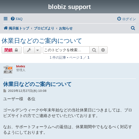
blobiz support
FAQ
ログイン
検
掲示板トップ
ブロビズより
お知らせ
索
休業日などのご案内について
検索
詳細検索
閉鎖
1 件の記事 • ページ
1
／
1
blobiz
管理人
休業日などのご案内について
投
2023年12月27日(水) 10:08
稿
記
ユーザー様 各位
事
ゴールデンウィークや年末年始などの当社休業日につきましては、ブロ
ビズサイトの方でご連絡させていただいております。
なお、サポートフォーラムへの返信は、休業期間中でもなるべく対応す
るようにしております。